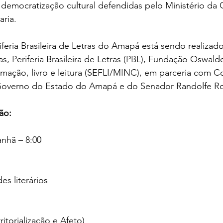
e democratização cultural defendidas pelo Ministério da C
aria.
iferia Brasileira de Letras do Amapá está sendo realizad
s, Periferia Brasileira de Letras (PBL), Fundação Oswaldo
rmação, livro e leitura (SEFLI/MINC), em parceria com C
Governo do Estado do Amapá e do Senador Randolfe Ro
ão:
anhã – 8:00
des literários
itorialização e Afeto)