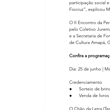
participação social 
Fiocruz”, explicou M
O II Encontro da Per
pelo Coletivo Jurema
e a Secretaria de Fo
de Cultura Amapá, 
Confira a programaç
Dia: 25 de junho | M
Credenciamento
●	Sorteio de brin
●	Venda de livros
O Chão da Letra (Terr