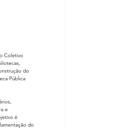
do Coletivo 
liotecas, 
Construção do 
eca Pública 
rios, 
ra e 
jetivo é 
gulamentação do 