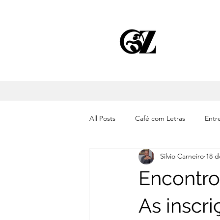
All Posts
Café com Letras
Entre
Silvio Carneiro
18 d
Cinema
Literatura
Músic
Encontro
As inscri