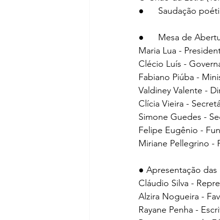
●   	Saudação p
●   	Mesa de Abert
Maria Lua - Preside
Clécio Luís - Gover
Fabiano Piúba - Mini
Valdiney Valente - Di
Clícia Vieira - Secr
Simone Guedes - Se
Felipe Eugênio - Fu
Miriane Pellegrino - P
● Apresentação das I
Cláudio Silva - Re
Alzira Nogueira - Fav
Rayane Penha - Esc