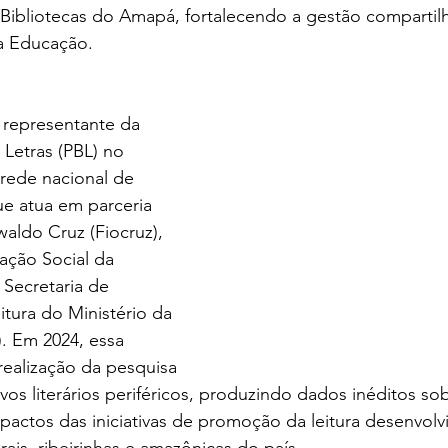
Bibliotecas do Amapá, fortalecendo a gestão compartilh
da Educação.
 representante da 
e Letras (PBL) no 
rede nacional de 
que atua em parceria 
ldo Cruz (Fiocruz), 
ção Social da 
 Secretaria de 
itura do Ministério da 
. Em 2024, essa 
 realização da pesquisa 
vos literários periféricos, produzindo dados inéditos sob
pactos das iniciativas de promoção da leitura desenvolv
urais, ribeirinhas e amazônicas do país.