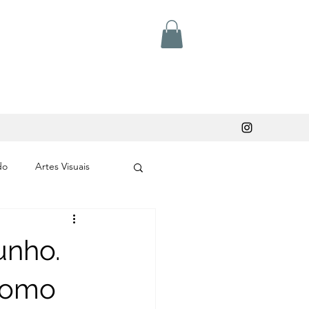
do
Artes Visuais
unho.
 como