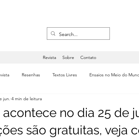
Revista
Sobre
Contato
vista
Resenhas
Textos Livres
Ensaios no Meio do Mun
e jun.
4 min de leitura
a
Últimas
Editorial
Teatro & Dança
 acontece no dia 25 de j
ções são gratuitas, veja