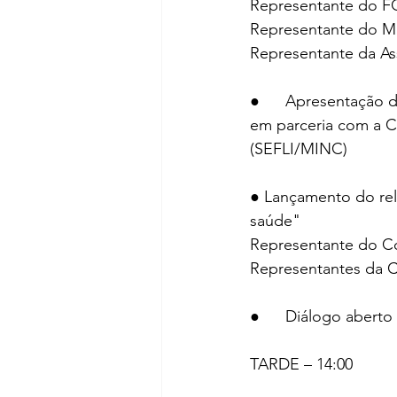
Representante do
Representante do Mi
Representante da As
●   	Apresentação da pesquisa nacional sobre Coletivos Literários da PBL (2024) realizada 
em parceria com a Co
(SEFLI/MINC)
● Lançamento do rel
saúde"
Representante do Co
Representantes da 
●   	Diálogo abe
TARDE – 14:00