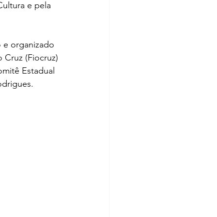
ultura e pela 
o e organizado 
 Cruz (Fiocruz) 
omitê Estadual 
drigues.