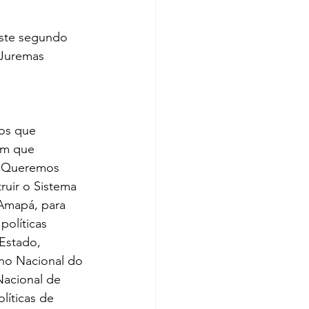
este segundo 
 Juremas 
os que 
em que 
. Queremos 
ruir o Sistema 
 Amapá, para 
políticas 
Estado, 
ano Nacional do 
Nacional de 
líticas de 