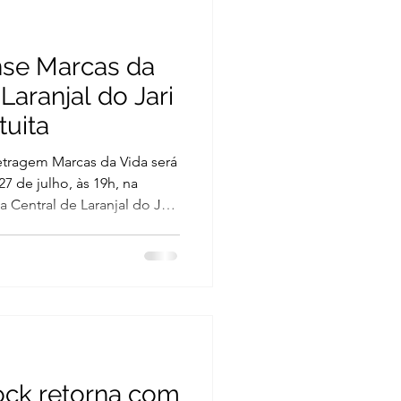
se Marcas da
Laranjal do Jari
tuita
etragem Marcas da Vida será
7 de julho, às 19h, na
 Central de Laranjal do Jari.
eia reunirá elenco, equipe
 celebrar uma das maiores
realizadas no município.
ei Paulo Gustavo, o filme
 Laranjal do Jari e tem
do por artistas locais
ock retorna com