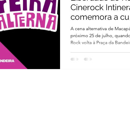
Cinerock Intiner
comemora a cul
independente 
A cena alternativa de Maca
próximo 25 de julho, quando
Rock volta à Praça da Bande
Cinerock Itinerante. A partir
vivenciar uma programação q
arte e empreendedorismo cr
proposta do evento é trans
de encontro para artistas, b
culturais e admiradores da 