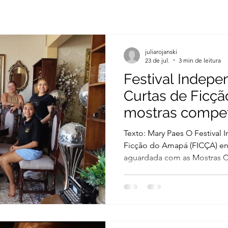
juliarojanski
23 de jul.
3 min de leitura
Festival Indepe
Curtas de Ficçã
mostras compet
premiação em di
Texto: Mary Paes O Festival
como votar
Ficção do Amapá (FICÇA) en
aguardada com as Mostras C
acontecem nos dias 23 e 24 
produções audiovisuais de di
distribuindo premiação em 
desta edição. As exibições serão realizadas na Biblioteca
Pública Elcy Lacerda, centro de Macapá,