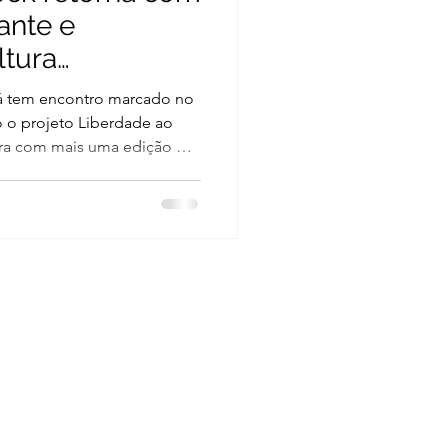
ante e
tura
em Macapá
pá tem encontro marcado no
 o projeto Liberdade ao
ira com mais uma edição do
 das 17h, o público poderá
ue une música, audiovisual,
iativo em um só espaço. A
formar a praça em um ponto
andas autorais, produtores
cultura independente. Ao