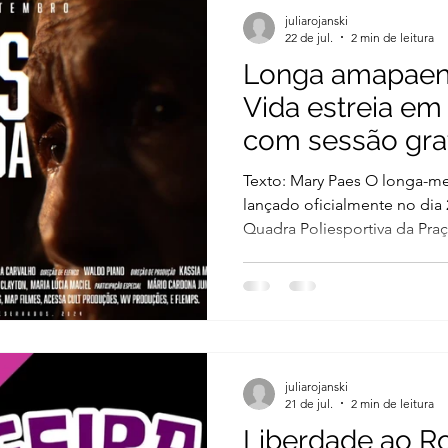
julho, das 18h às 21h. A cerimônia de premiação
juliarojanski
ocorrerá no sábado (25)
22 de jul.
2 min de leitura
Longa amapaen
Vida estreia em 
com sessão gra
Texto: Mary Paes O longa-m
lançado oficialmente no dia 2
Quadra Poliesportiva da Praça
Com entrada gratuita, a estr
técnica e a comunidade para
produções cinematográficas 
Produzido com recursos da L
foi gravado integralmente em
cerca de 90% do elenco forma
juliarojanski
21 de jul.
2 min de leitura
Liberdade ao R