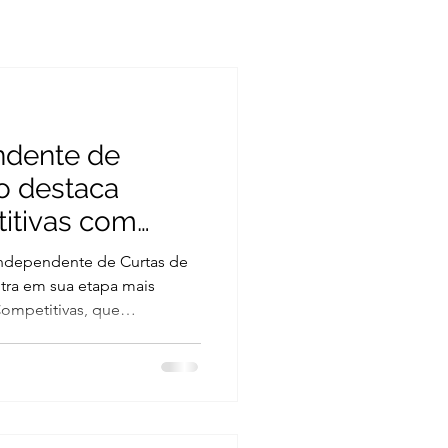
ndente de
o destaca
itivas com
nheiro; saiba
 Independente de Curtas de
tra em sua etapa mais
ompetitivas, que
de julho, reunindo
ferentes realizadores e
dinheiro aos destaques
 dias 23 e 24 de