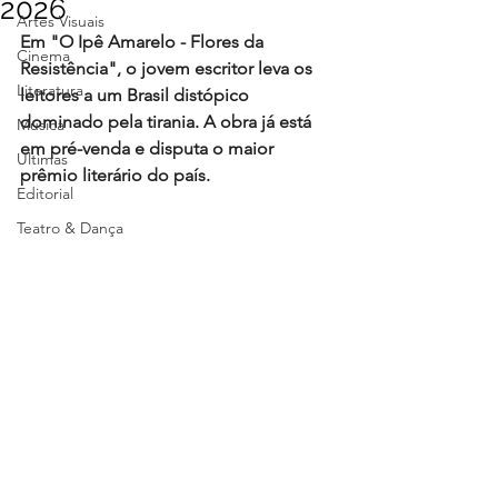
2026
Artes Visuais
Em "O Ipê Amarelo - Flores da 
Cinema
Resistência", o jovem escritor leva os 
Literatura
leitores a um Brasil distópico 
dominado pela tirania. A obra já está 
Música
em pré-venda e disputa o maior 
Últimas
prêmio literário do país.
Editorial
Teatro & Dança