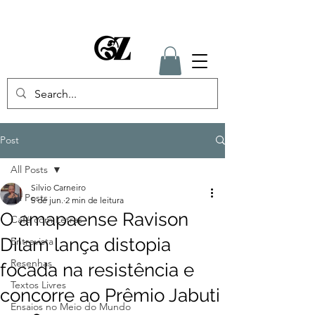
Post
All Posts
Silvio Carneiro
All Posts
5 de jun.
2 min de leitura
O amapaense Ravison
Café com Letras
Dilam lança distopia
Entrevista
Resenhas
focada na resistência e
Textos Livres
concorre ao Prêmio Jabuti
Ensaios no Meio do Mundo