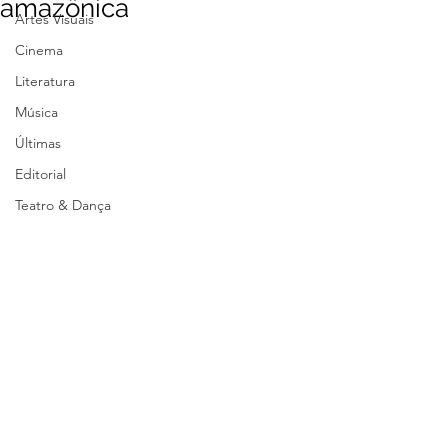
amazônica
Artes Visuais
Cinema
Literatura
Música
Últimas
Editorial
Teatro & Dança