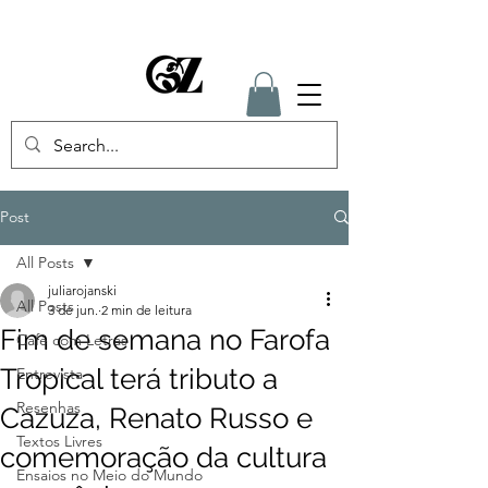
Post
All Posts
juliarojanski
All Posts
3 de jun.
2 min de leitura
Fim de semana no Farofa
Café com Letras
Tropical terá tributo a
Entrevista
Resenhas
Cazuza, Renato Russo e
Textos Livres
comemoração da cultura
Ensaios no Meio do Mundo