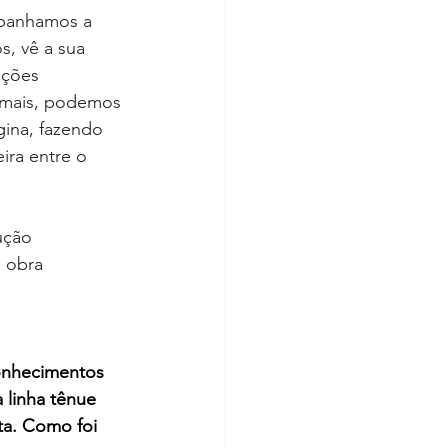
mpanhamos a 
, vê a sua 
ações 
demais, podemos 
gina, fazendo 
ira entre o 
ução 
 obra 
onhecimentos 
 linha tênue 
ta. Como foi 