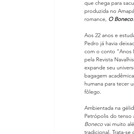
que chega para sacudi
produzida no Amapá
romance, 
O Boneco
Aos 22 anos e estuda
Pedro já havia deixad
com o conto "Anos 
pela Revista Navalhis
expande seu universo
bagagem acadêmica 
humana para tecer um
fôlego.
Ambientada na gélid
Petrópolis do tenso 
Boneco
 vai muito a
tradicional. Trata-se