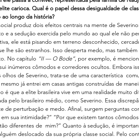
elite carioca. Qual é o papel dessa desigualdade de clas
ao longo da história?
ocial produz dois efeitos centrais na mente de Severino
o e a sedução exercida pelo mundo ao qual ele não per
tiva, ele está pisando em terreno desconhecido, cercad
ue lhe são estranhos. Isso desperta medo, mas também 
o. No capítulo 
“II — O Bode”
, por exemplo, é mencion
sui inúmeros cômodos e corredores ocultos. Embora is
 olhos de Severino, trata-se de uma característica  co
 mesmo já entrei em casas antigas construídas de manei
o é que a elite brasileira vive em uma realidade muito di
da pelo brasileiro médio, como Severino. Essa discrepâ
e de perturbação e medo. Afinal, surgem perguntas c
 em sua intimidade?” “Por que existem tantos cômodos
 tão diferentes de  mim?” Quanto à sedução, é importan
lguém deslocado da sua própria classe social. Pelo contr