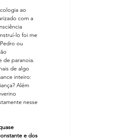
cologia ao 
arizado com a 
nsciência 
struí-lo foi me 
(Pedro ou 
tão 
 de paranoia. 
ais de algo 
ance inteiro: 
iança? Além 
everino 
stamente nesse 
quase 
constante e dos 