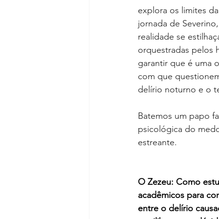
explora os limites 
jornada de Severino
realidade se estilh
orquestradas pelos 
garantir que é uma o
com que questionemos
delírio noturno e o t
Batemos um papo fas
psicológica do medo
estreante.
O Zezeu: Como estud
acadêmicos para cons
entre o delírio caus