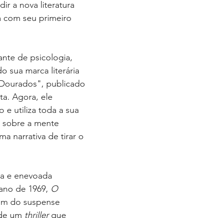
r a nova literatura 
 com seu primeiro 
.  
nte de psicologia, 
o sua marca literária 
Dourados", publicado 
ta. Agora, ele 
 e utiliza toda a sua 
sobre a mente 
a narrativa de tirar o 
a e enevoada 
ano de 1969, 
O 
lém do suspense 
 de um 
thriller 
que 