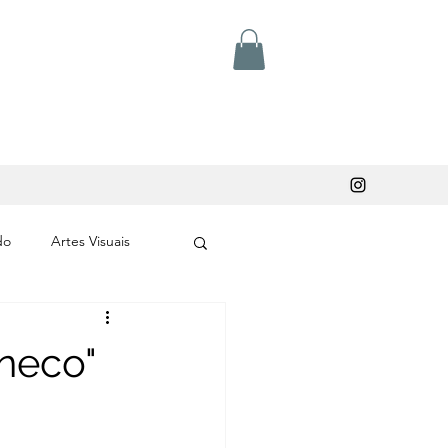
do
Artes Visuais
neco"