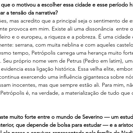
 que o motivou a escolher essa cidade e esse período hi
ar a tensão da narrativa?
ões, mas acredito que a principal seja o sentimento de 
nte provoca em mim. Existe ali uma dissonância  entre o 
leiro e o europeu, a riqueza e a pobreza. É uma cidade
ente: serrana, com muita neblina e com aqueles castelo
mo tempo, Petrópolis carrega uma herança muito fort
ira. Seu próprio nome vem de Petrus (Pedro em latim), uma
evidencia essa ligação histórica. Essa velha elite, emb
, continua exercendo uma influência gigantesca sobre nó
sam inocentes, mas que sempre estão ali. Para mim, não
etrópolis é, na verdade, a materialização de tudo que o
aste muito forte entre o mundo de Severino — um estud
terior, que depende de bolsa para estudar — e a aristoc
l ele passa a conviver, representada pela família de Nadj