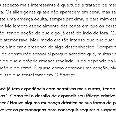
O aspecto mais interessante é que tudo é tratado de man
ta. Os alienígenas quase não aparecem em cena, mas s
ste uma ameaça oculta, sempre próxima, e para mim ess
dor. Me lembro especialmente das cenas em que os pers
o, tendo noção de que algo já está do lado de fora. Q
me aterrorizava. Meu medo era tão intenso que qualquer 
ecia indicar a presença de algo desconhecido. Sempre f
o de construção sensorial porque acredito que, muitas v
ra do que a própria ameaça revelada. Tudo depende da l
ação e do ritmo. É quase como compor uma canção, niv
e isso que tentei fazer em 
O Boneco
.
ê já tem experiência com narrativas mais curtas, tendo
". Como foi o desafio de expandir seu fôlego criativo 
nce? Houve alguma mudança drástica na sua forma de pl
volver os personagens para conseguir segurar o suspens