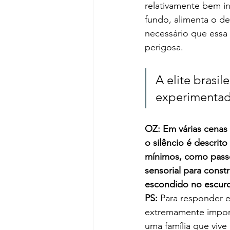
relativamente bem in
fundo, alimenta o des
necessário que essa 
perigosa.
A elite brasi
experimentad
OZ: Em várias cenas
o silêncio é descri
mínimos, como passo
sensorial para constr
escondido no escur
PS:
 Para responder e
extremamente import
uma família que viv