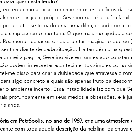
da para quem está lendo?
 eu tentei não aplicar conhecimentos específicos da psi
almente porque o próprio Severino não é alguém famili
so poderia ter se tornado uma armadilha, criando uma co
ele simplesmente não teria. O que mais me ajudou a con
. Realmente fechar os olhos e tentar imaginar o que eu 
e sentiria diante de cada situação. Há também uma ques
 primeira página, Severino vive em um estado constante
ção podem interpretar acontecimentos simples como sin
tei-me disso para criar a dubiedade que atravessa o rom
para algo concreto e quais são apenas fruto da desconf
er o ambiente incerto. Essa instabilidade faz com que S
ais profundamente em seus medos e obsessões, e é ju
ria anda.
ória em Petrópolis, no ano de 1969, cria uma atmosfera 
ocante com toda aquela descrição da neblina, da chuva 