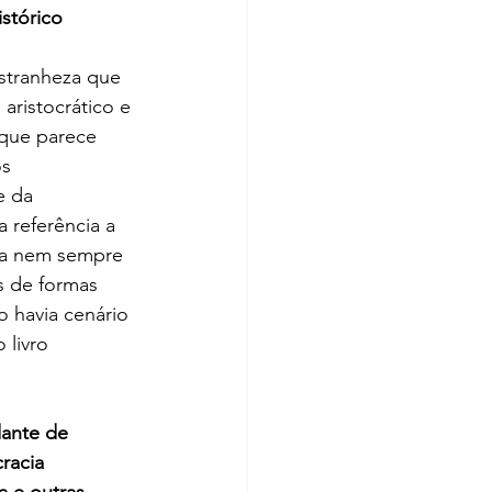
stórico 
estranheza que 
aristocrático e 
 que parece 
s 
e da 
 referência a 
ora nem sempre 
s de formas 
 havia cenário 
 livro 
ante de 
racia 
a e outras 