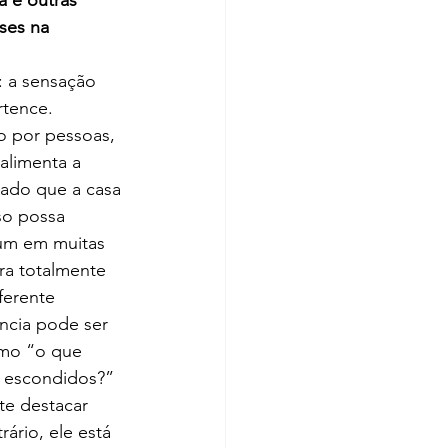
ses na 
: a sensação 
tence. 
o por pessoas, 
alimenta a 
ado que a casa 
so possa 
mum em muitas 
ra totalmente 
ferente 
ncia pode ser 
omo “o que 
 escondidos?” 
te destacar 
ário, ele está 