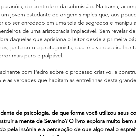
da paranóia, do controle e da submissão. Na trama, aco
, um jovem estudante de origem simples que, aos poucos
açar ao ser enredado em uma teia de segredos e manipul
herdeiros de uma aristocracia implacável. Sem revelar 
bra daquelas que aprisiona o leitor desde a primeira pá
, junto com o protagonista, qual é a verdadeira fronte
error mais puro e palpável.
cinante com Pedro sobre o processo criativo, a constr
 e as verdades que habitam as entrelinhas desta grande
ante de psicologia, de que forma você utilizou seus c
truir a mente de Severino? O livro explora muito bem a
ado pela insônia e a percepção de que algo real o esprei