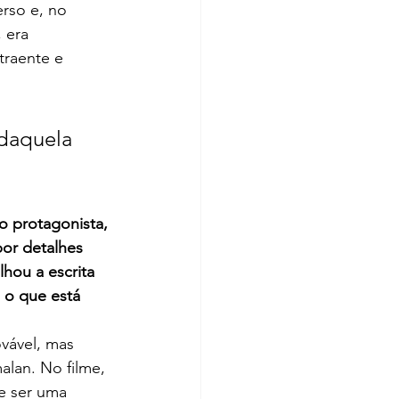
erso e, no 
 era 
traente e 
 daquela 
o protagonista, 
or detalhes 
hou a escrita 
o o que está 
vável, mas 
alan. No filme, 
e ser uma 