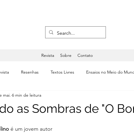
Revista
Sobre
Contato
vista
Resenhas
Textos Livres
Ensaios no Meio do Mun
e mai.
6 min de leitura
a
Últimas
Editorial
Teatro & Dança
do as Sombras de "O Bo
lino
 é um jovem autor 