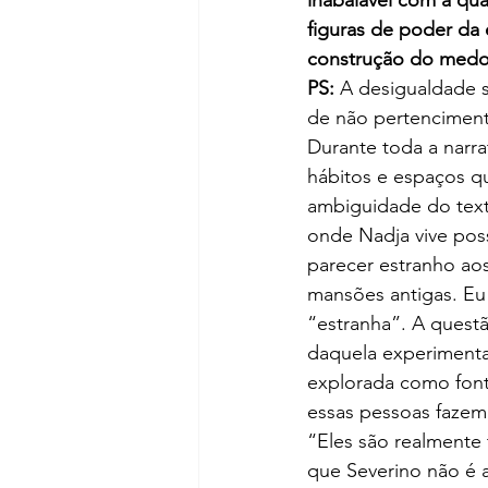
figuras de poder da 
construção do medo 
PS: 
A desigualdade s
de não pertenciment
Durante toda a narra
hábitos e espaços q
ambiguidade do text
onde Nadja vive pos
parecer estranho aos
mansões antigas. Eu
“estranha”. A questã
daquela experimenta
explorada como font
essas pessoas fazem
“Eles são realmente
que Severino não é a