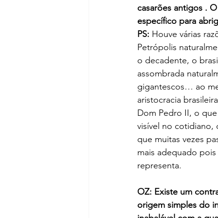
casarões antigos . O
específico para abrig
PS:
 Houve várias raz
Petrópolis naturalme
o decadente, o brasi
assombrada naturalm
gigantescos… ao mes
aristocracia brasile
Dom Pedro II, o que 
visível no cotidiano
que muitas vezes pas
mais adequado pois P
representa.
OZ: Existe um contr
origem simples do in
inabalável com a qua