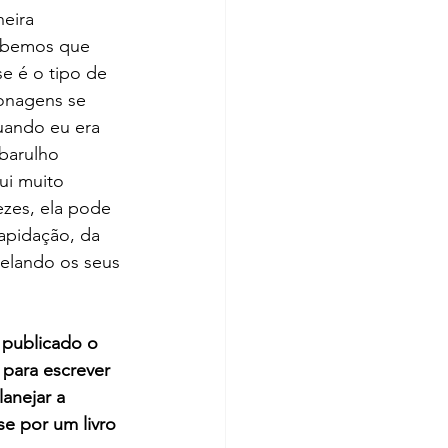
eira 
abemos que 
e é o tipo de 
onagens se 
uando eu era 
barulho 
ui muito 
ezes, ela pode 
apidação, da 
elando os seus 
 publicado o 
para escrever 
anejar a 
e por um livro 