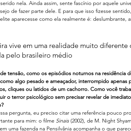
serido nela. Ainda assim, sente fascínio por aquele univ
ejo de fazer parte dele. E para que isso fizesse sentido,
elite aparecesse como ela realmente é: deslumbrante, a
leira vive em uma realidade muito diferente
a pelo brasileiro médio
 de tensão, como os episódios noturnos na residência d
to como algo pesado e ameaçador, interrompido apenas p
s, cliques ou latidos de um cachorro. Como você trabal
uir o terror psicológico sem precisar revelar de imediat
o?
ssa pergunta, eu preciso citar uma referência pouco pro
ante para mim: o filme 
Sinais 
(2002), de M. Night Shyam
e em uma fazenda na Pensilvânia acompanha o que parec