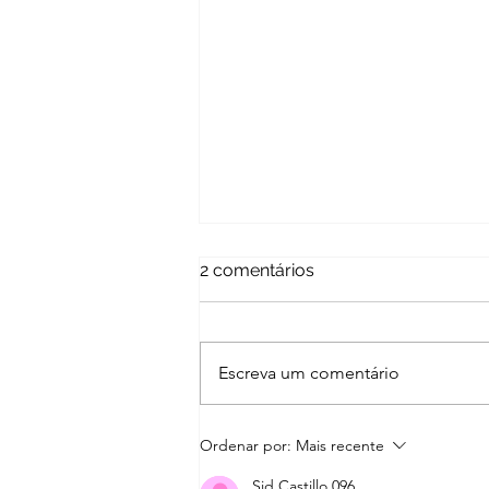
2 comentários
Escreva um comentário
Águas Vermelhas | Atacília
Ordenar por:
Mais recente
Costa Reis*
Sid Castillo 096