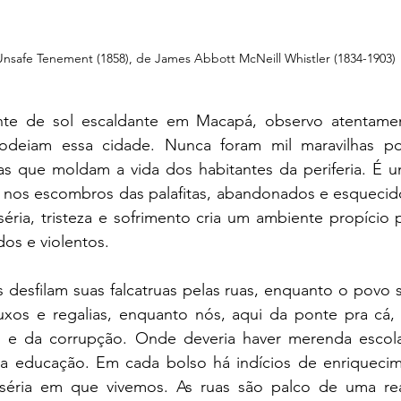
nsafe Tenement (1858), de James Abbott McNeill Whistler (1834-1903)
te de sol escaldante em Macapá, observo atentamen
odeiam essa cidade. Nunca foram mil maravilhas por
as que moldam a vida dos habitantes da periferia. É um
r nos escombros das palafitas, abandonados e esquecido
séria, tristeza e sofrimento cria um ambiente propício p
s e violentos.
s desfilam suas falcatruas pelas ruas, enquanto o povo s
uxos e regalias, enquanto nós, aqui da ponte pra cá, 
 e da corrupção. Onde deveria haver merenda escola
a educação. Em cada bolso há indícios de enriquecimen
séria em que vivemos. As ruas são palco de uma real