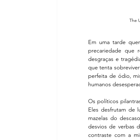
The U
Em uma tarde quen
precariedade que r
desgraças e tragédi
que tenta sobrevive
perfeita de ódio, mi
humanos desesperado
Os políticos pilantra
Eles desfrutam de l
mazelas do descaso
desvios de verbas d
contraste com a mi