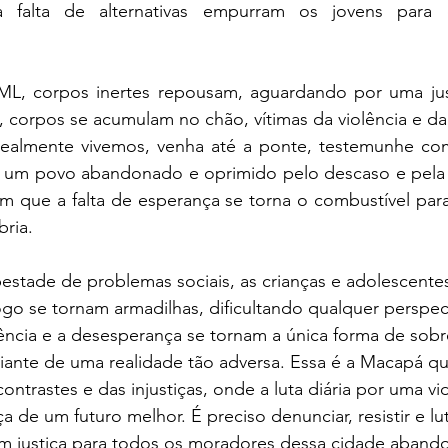
 a falta de alternativas empurram os jovens para
ML, corpos inertes repousam, aguardando por uma jus
 corpos se acumulam no chão, vítimas da violência e da 
ealmente vivemos, venha até a ponte, testemunhe com
e um povo abandonado e oprimido pelo descaso e pela 
em que a falta de esperança se torna o combustível par
ria.
stade de problemas sociais, as crianças e adolescente
go se tornam armadilhas, dificultando qualquer perspec
lência e a desesperança se tornam a única forma de sobr
diante de uma realidade tão adversa. Essa é a Macapá q
ontrastes e das injustiças, onde a luta diária por uma vi
 de um futuro melhor. É preciso denunciar, resistir e lut
 justiça para todos os moradores dessa cidade aband