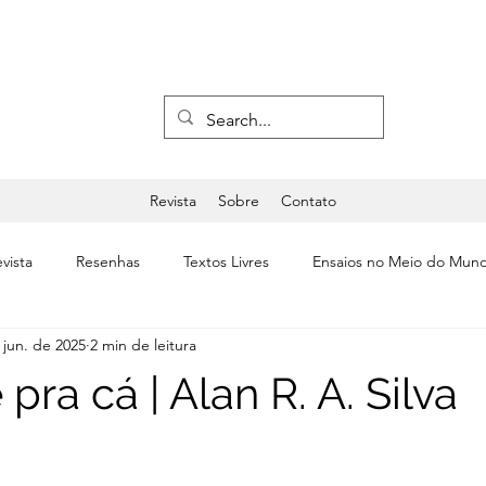
Revista
Sobre
Contato
vista
Resenhas
Textos Livres
Ensaios no Meio do Mun
 jun. de 2025
2 min de leitura
a
Últimas
Editorial
Teatro & Dança
pra cá | Alan R. A. Silva