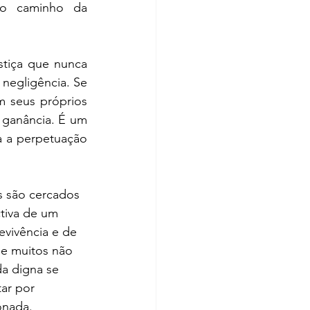
 o caminho da 
tiça que nunca 
negligência. Se 
 seus próprios 
ganância. É um 
a a perpetuação 
s são cercados 
tiva de um 
evivência e de 
ue muitos não 
da digna se 
ar por 
onada.