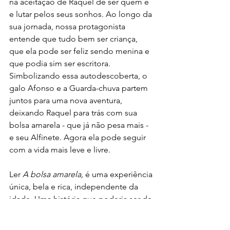
na aceitação de Raquel de ser quem é 
e lutar pelos seus sonhos. Ao longo da 
sua jornada, nossa protagonista 
entende que tudo bem ser criança, 
que ela pode ser feliz sendo menina e 
que podia sim ser escritora. 
Simbolizando essa autodescoberta, o 
galo Afonso e a Guarda-chuva partem 
juntos para uma nova aventura, 
deixando Raquel para trás com sua 
bolsa amarela - que já não pesa mais - 
e seu Alfinete. Agora ela pode seguir 
com a vida mais leve e livre.
Ler 
A bolsa amarela, 
é uma experiência 
única, bela e rica, independente da 
idade. Uma história que poderia ser de 
qualquer um que já sentiu medo de 
ser quem é ou ainda sente. É preciso 