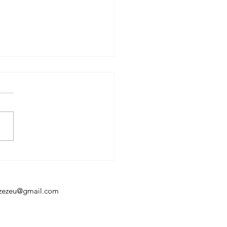
 e Pergaminho
sforma a poesia em
táculo na programação
ré-Folia do Amapá
aozezeu@gmail.com