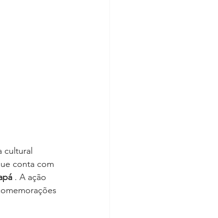
 cultural 
que conta com 
apá
 . A ação 
e comemorações 