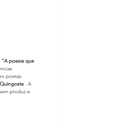
 
"A poesia que 
ncias 
ro poetas 
 Quingosta
 . A 
quem produz e 