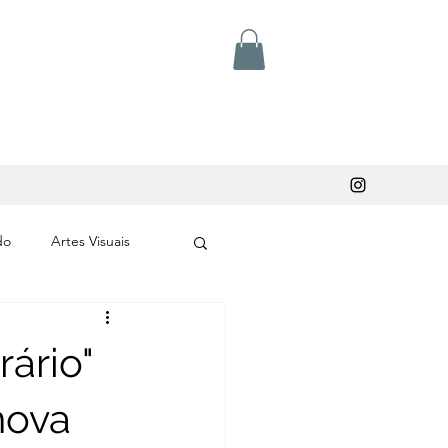
do
Artes Visuais
rário"
nova