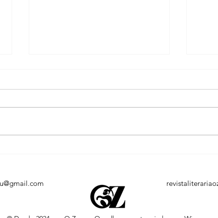
Cuia Literária celebra o Dia
Pena
Nacional do Escritor com
tran
mobilização nas redes e
espe
valorização da literatura
da P
eu@gmail.com
revistaliterari
amapaense