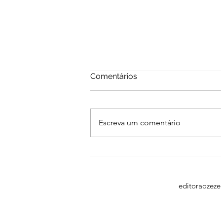
Comentários
Escreva um comentário
Poetas Azuis e Literatour
iniciam série nas redes
sociais com poetas do
Amapá
editoraozez