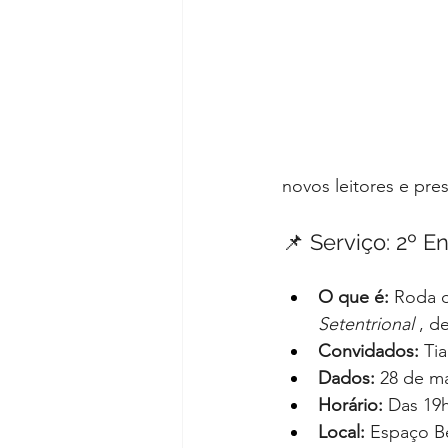
novos leitores e pre
📌 Serviço: 2º E
O que é:
 Roda d
Setentrional
 , d
Convidados:
 Ti
Dados:
 28 de ma
Horário:
 Das 19h
Local:
 Espaço Be