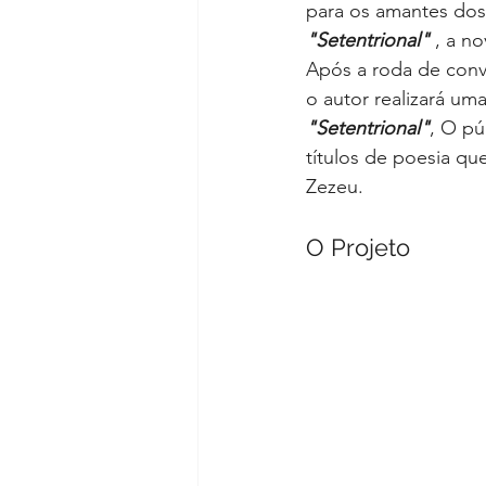
para os amantes dos 
"Setentrional"
 , a n
Após a roda de conve
o autor realizará um
"Setentrional"
,
O pú
títulos de poesia q
Zezeu.
O Projeto