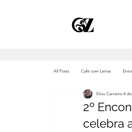
All Posts
Café com Letras
Entre
Silvio Carneiro
4 de
Cinema
Literatura
Músic
2º Encont
celebra 