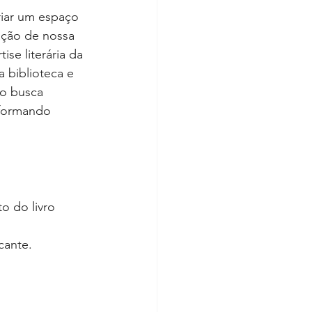
riar um espaço 
ação de nossa 
ise literária da 
 biblioteca e 
io busca 
 formando 
o do livro 
cante.