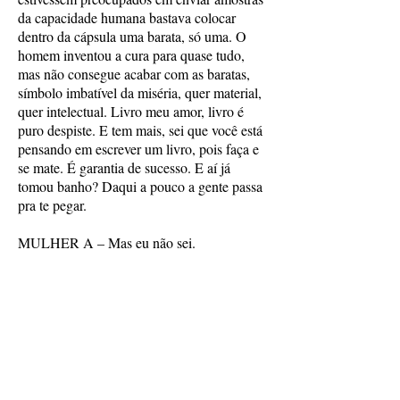
da capacidade humana bastava colocar
dentro da cápsula uma barata, só uma. O
homem inventou a cura para quase tudo,
mas não consegue acabar com as baratas,
símbolo imbatível da miséria, quer material,
quer intelectual. Livro meu amor, livro é
puro despiste. E tem mais, sei que você está
pensando em escrever um livro, pois faça e
se mate. É garantia de sucesso. E aí já
tomou banho? Daqui a pouco a gente passa
pra te pegar.
MULHER A – Mas eu não sei.
MULHER B – Até mais e dá um jeitinho
nesse cabelo pelo amor da santa estética.
Beijinhooooo (desliga).
MULHER A – Merda... merda... sempre
tem uma coisa que a gente não deseja a nos
perseguir. Eu não quero sair, tenho que