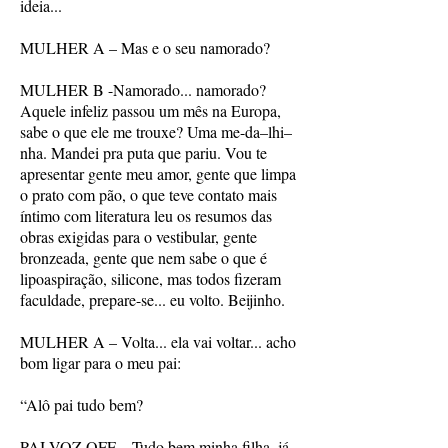
ideia...
MULHER A – Mas e o seu namorado?
MULHER B -Namorado... namorado?
Aquele infeliz passou um mês na Europa,
sabe o que ele me trouxe? Uma me-da–lhi–
nha. Mandei pra puta que pariu. Vou te
apresentar gente meu amor, gente que limpa
o prato com pão, o que teve contato mais
íntimo com literatura leu os resumos das
obras exigidas para o vestibular, gente
bronzeada, gente que nem sabe o que é
lipoaspiração, silicone, mas todos fizeram
faculdade, prepare-se... eu volto. Beijinho.
MULHER A – Volta... ela vai voltar... acho
bom ligar para o meu pai:
“Alô pai tudo bem?
PAI-VOZ OFF – Tudo bem minha filha, já