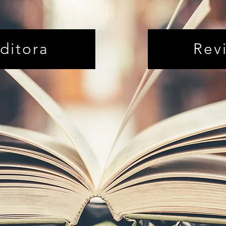
ditora
Rev