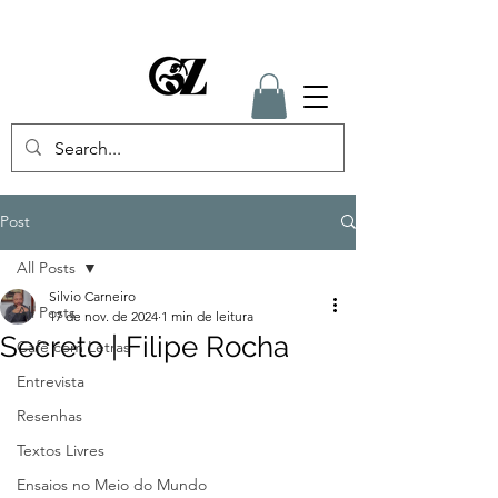
Post
All Posts
Silvio Carneiro
All Posts
17 de nov. de 2024
1 min de leitura
Secreto | Filipe Rocha
Café com Letras
Entrevista
Resenhas
Textos Livres
Ensaios no Meio do Mundo