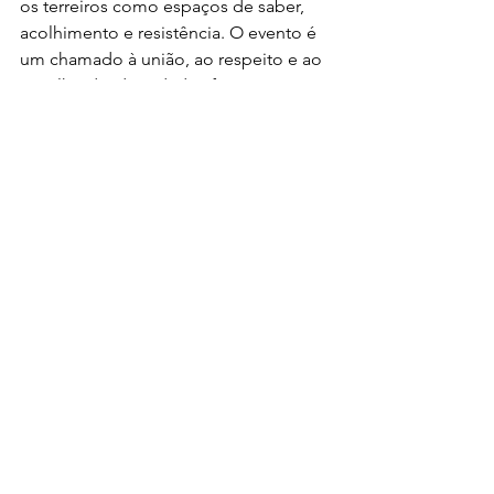
os terreiros como espaços de saber, 
acolhimento e resistência. O evento é 
um chamado à união, ao respeito e ao 
orgulho da identidade afro-
amapaense, afirmando que a fé de 
matriz africana permanece viva, forte e 
florescendo com axé, dignidade e 
pertencimento.
Últimas
Ver tudo
Posts recentes