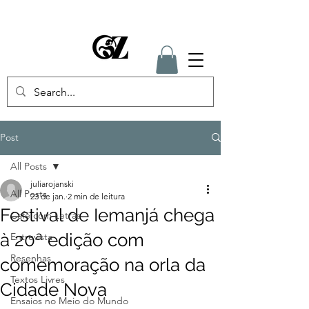
Post
All Posts
juliarojanski
All Posts
23 de jan.
2 min de leitura
Festival de Iemanjá chega
Café com Letras
à 20ª edição com
Entrevista
Resenhas
comemoração na orla da
Textos Livres
Cidade Nova
Ensaios no Meio do Mundo