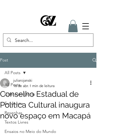
Post
All Posts
juliarojanski
All Posts
16 de abr.
1 min de leitura
Conselho Estadual de
Café com Letras
Política Cultural inaugura
Entrevista
Resenhas
novo espaço em Macapá
Textos Livres
Ensaios no Meio do Mundo