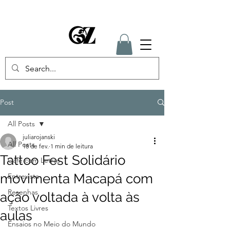
Post
All Posts
juliarojanski
All Posts
18 de fev.
1 min de leitura
Tattoo Fest Solidário
Café com Letras
movimenta Macapá com
Entrevista
Resenhas
ação voltada à volta às
Textos Livres
aulas
Ensaios no Meio do Mundo