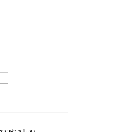
resso Técnico da 1ª
 das Favelas Feminina
pá define Regulamento
upos da Competição
aozezeu@gmail.com