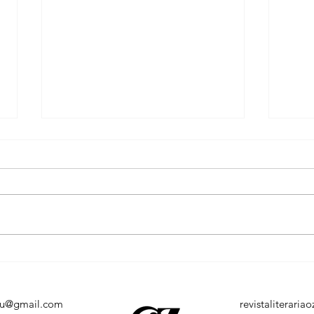
Feira Alterna, gastronomia e
Cong
diversão movimentam o
Taça
"Sextou na Board" nesta
Ama
sexta-feira em Macapá
e Gr
eu@gmail.com
revistaliterari