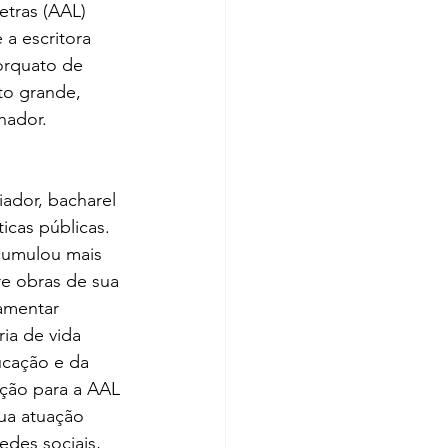
tras (AAL) 
a escritora 
orquato de 
to grande, 
nador.
iador, bacharel 
icas públicas. 
cumulou mais 
re obras de sua 
amentar 
ia de vida 
cação e da 
ição para a AAL 
ua atuação 
redes sociais, 