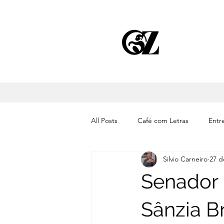
All Posts
Café com Letras
Entre
Silvio Carneiro
27 d
Cinema
Literatura
Músic
Senador 
Sânzia Br