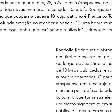
ada nesta quarta-feira, 25, a Academia Amapaense de Le
de dois novos membros: o senador Randolfe Rodrigues e 
fe, que ocupará a cadeira 10, cujo patrono é Francisco T
rofunda emoção ao receber a notícia. "É uma honra mui
m esse sonho que está sendo realizado", afirmou o se
Randolfe Rodrigues é histor
em direito e mestre em polít
Ao longo de sua carreira, a
de 10 livros publicados, ent
autoria e coautorias. O parl
amapaense tem uma trajetór
marcada pela defesa da edu
cultura, o que torna sua ele
um marco significativo em s
pública e literária. Em suas 