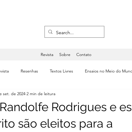
Revista
Sobre
Contato
vista
Resenhas
Textos Livres
Ensaios no Meio do Mun
e set. de 2024
2 min de leitura
a
Últimas
Editorial
Teatro & Dança
Randolfe Rodrigues e es
ito são eleitos para a