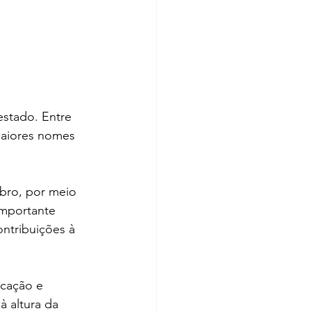
estado. Entre 
maiores nomes 
ubro, por meio 
importante 
ontribuições à 
cação e 
à altura da 