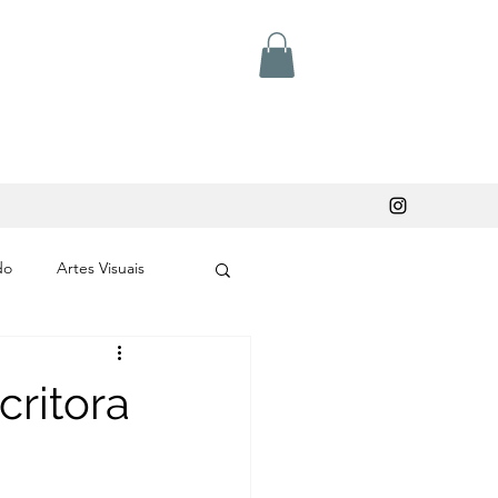
do
Artes Visuais
critora