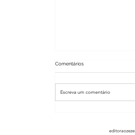
Comentários
Escreva um comentário
Artista amapaense integra
banca julgadora do maior
campeonato de quadrilhas
juninas do Brasil
editoraozez