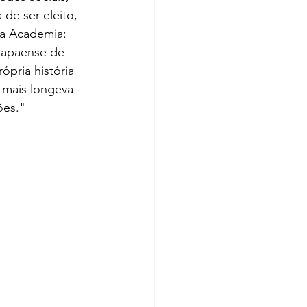
de ser eleito, 
a Academia: 
mapaense de 
ópria história 
mais longeva 
ões."