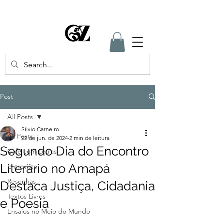
Post
All Posts
Silvio Carneiro
All Posts
22 de jun. de 2024
2 min de leitura
Segundo Dia do Encontro
Café com Letras
Literário no Amapá
Entrevista
Resenhas
Destaca Justiça, Cidadania
Textos Livres
e Poesia
Ensaios no Meio do Mundo