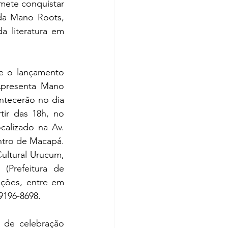
mete conquistar 
da Mano Roots, 
 literatura em 
e o lançamento 
Apresenta Mano 
tecerão no dia 
ir das 18h, no 
calizado na Av. 
tro de Macapá. 
ultural Urucum, 
Prefeitura de 
ções, entre em 
9196-8698.
 de celebração 