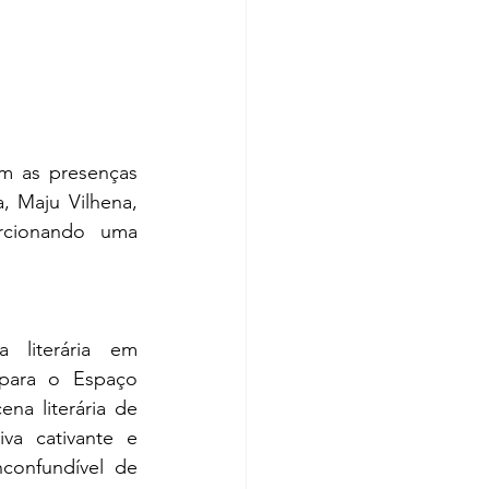
m as presenças 
 Maju Vilhena, 
rcionando uma 
 literária em 
ara o Espaço 
na literária de 
a cativante e 
confundível de 