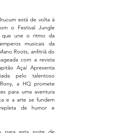
rucum está de volta à 
m o Festival Jungle 
 que une o ritmo da 
mperos musicais da 
ano Roots, anfitriã do 
ageada com a revista 
itão Açaí Apresenta 
ada pelo talentoso 
 Rony, a HQ promete 
ores para uma aventura 
ca e a arte se fundem 
repleta de humor e 
 para esta noite de 