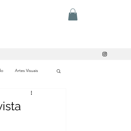
do
Artes Visuais
ista