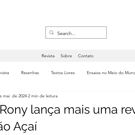
Revista
Sobre
Contato
vista
Resenhas
Textos Livres
Ensaios no Meio do Mun
e mai. de 2024
2 min de leitura
a
Últimas
Editorial
Teatro & Dança
Rony lança mais uma rev
ão Açaí