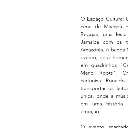
O Espaço Cultural U
cena de Macapá co
Reggae, uma festa
Jamaica com os te
Amazônia. A banda M
evento, será homen
em quadrinhos "Cap
Mano Roots". Cri
cartunista Ronaldo
transportar os leit
única, onde a músi
em uma história 
emoção.
O evento, marcado