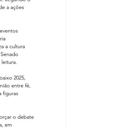
ade a ações 
 eventos 
ria 
a a cultura 
o Senado 
leitura.
baixo 2025, 
ião entre fé, 
 figuras 
orçar o debate 
a, em 