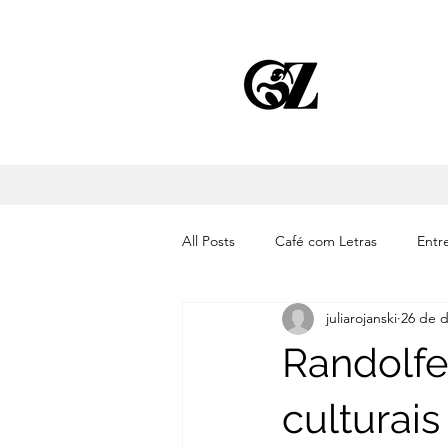
All Posts
Café com Letras
Entre
juliarojanski
26 de d
Cinema
Literatura
Músic
Randolfe
culturai