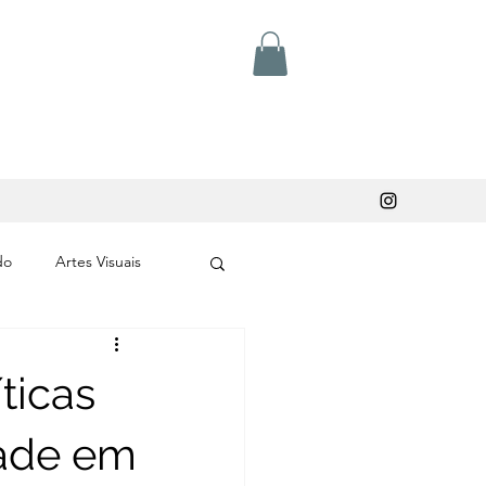
do
Artes Visuais
ticas
dade em