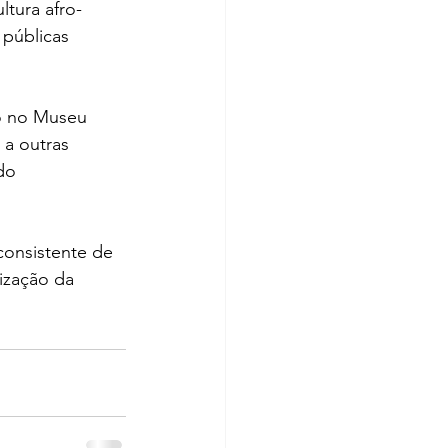
tura afro-
 públicas 
o no Museu 
a outras 
do 
onsistente de 
ização da 