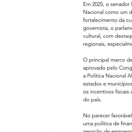
Em 2025, o senador 
Nacional como um dos
fortalecimento da cul
governista, o parla
cultural, com destaq
regionais, especial
O principal marco de
aprovado pelo Congr
a Política Nacional 
estados e município
os incentivos fiscais
do país.
No parecer favoráve
uma política de fina
geração de empregos