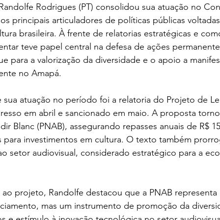
Randolfe Rodrigues (PT) consolidou sua atuação no Co
 principais articuladores de políticas públicas voltadas
tura brasileira. À frente de relatorias estratégicas e como
mentar teve papel central na defesa de ações permanent
ue para a valorização da diversidade e o apoio a manife
mente no Amapá.
 sua atuação no período foi a relatoria do Projeto de Lei
esso em abril e sancionado em maio. A proposta torn
Aldir Blanc (PNAB), assegurando repasses anuais de R$ 15
s para investimentos em cultura. O texto também prorro
 ao setor audiovisual, considerado estratégico para a eco
l ao projeto, Randolfe destacou que a PNAB representa
nciamento, mas um instrumento de promoção da diversid
 e estímulo à inovação tecnológica no setor audiovisu