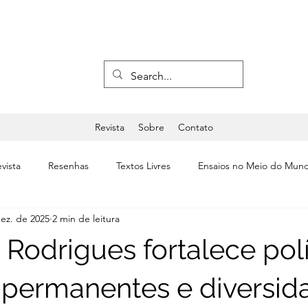
Revista
Sobre
Contato
vista
Resenhas
Textos Livres
Ensaios no Meio do Mun
ez. de 2025
2 min de leitura
a
Últimas
Editorial
Teatro & Dança
 Rodrigues fortalece polí
s permanentes e diversi