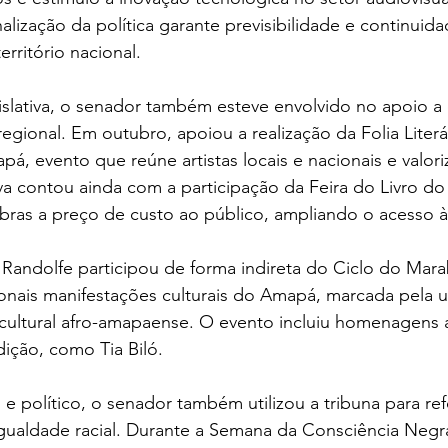
nalização da política garante previsibilidade e continuid
erritório nacional.
islativa, o senador também esteve envolvido no apoio a
regional. Em outubro, apoiou a realização da Folia Literá
á, evento que reúne artistas locais e nacionais e valoriz
iva contou ainda com a participação da Feira do Livro d
bras a preço de custo ao público, ampliando o acesso à 
andolfe participou de forma indireta do Ciclo do Mara
onais manifestações culturais do Amapá, marcada pela un
 cultural afro-amapaense. O evento incluiu homenagens a
ição, como Tia Biló.
 político, o senador também utilizou a tribuna para ref
igualdade racial. Durante a Semana da Consciência Negr