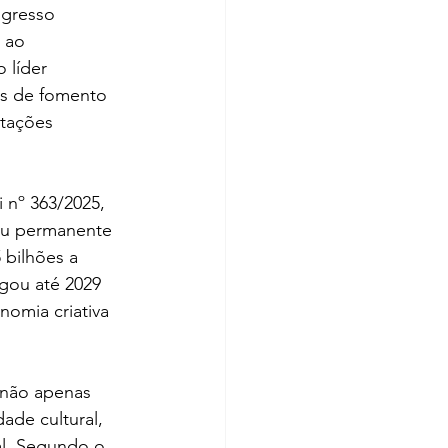
ngresso 
 ao 
 líder 
es de fomento 
stações 
 nº 363/2025, 
ou permanente 
 bilhões a 
gou até 2029 
nomia criativa 
 não apenas 
ade cultural, 
al. Segundo o 