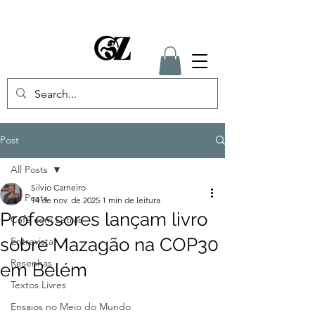
Post
All Posts
Silvio Carneiro
All Posts
14 de nov. de 2025
1 min de leitura
Professores lançam livro
Café com Letras
sobre Mazagão na COP30
Entrevista
Resenhas
em Belém
Textos Livres
Ensaios no Meio do Mundo