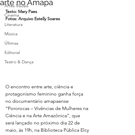
arte no Amapá
Artes Visuais
Texto: Mary Paes
Cinema
Fotos: Arquivo Estelly Soares
Literatura
Música
Últimas
Editorial
Teatro & Dança
O encontro entre arte, ciência e 
protagonismo feminino ganha força 
no documentário amapaense 
“Pororocas – Vivências de Mulheres na 
Ciência e na Arte Amazônica”, que 
será lançado no próximo dia 22 de 
maio, às 19h, na Biblioteca Pública Elcy 