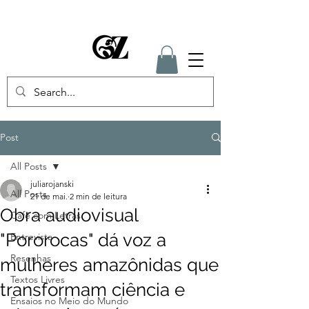
Post
All Posts
juliarojanski
All Posts
21 de mai.
2 min de leitura
Obra audiovisual
Café com Letras
"Pororocas" dá voz a
Entrevista
Resenhas
mulheres amazônidas que
Textos Livres
transformam ciência e
Ensaios no Meio do Mundo