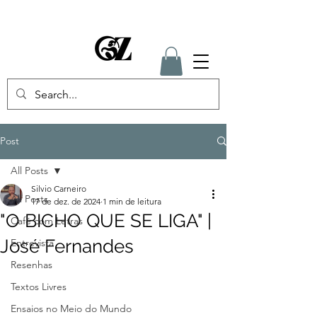
Post
All Posts
Silvio Carneiro
All Posts
17 de dez. de 2024
1 min de leitura
"O BICHO QUE SE LIGA" |
Café com Letras
José Fernandes
Entrevista
Resenhas
Textos Livres
Ensaios no Meio do Mundo