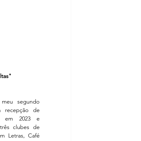
ltas"
 meu segundo 
 recepção de 
do em 2023 e 
rês clubes de 
m Letras, Café 