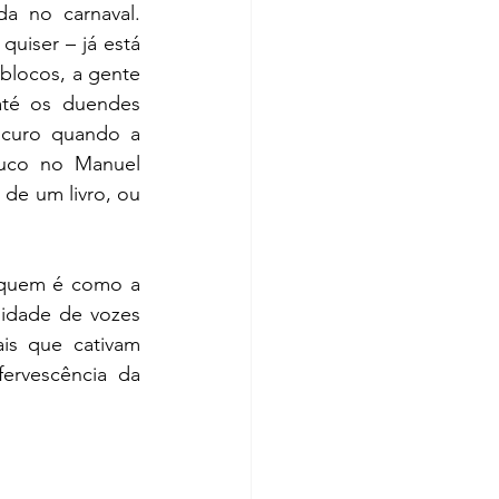
 no carnaval. 
uiser – já está 
locos, a gente 
té os duendes 
scuro quando a 
uco no Manuel 
de um livro, ou 
quem é como a 
idade de vozes 
is que cativam 
ervescência da 