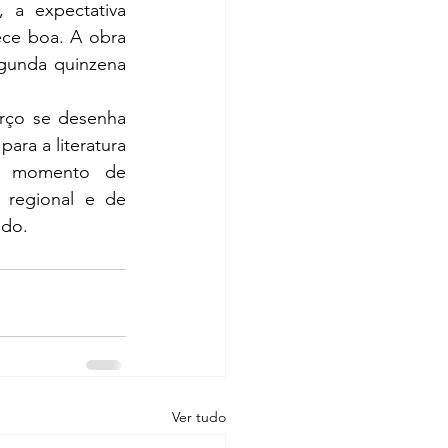
 a expectativa 
ce boa. A obra 
gunda quinzena 
ço se desenha 
ra a literatura 
 momento de 
 regional e de 
ado.
Ver tudo