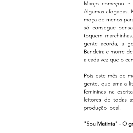
Março começou e s
Algumas afogadas. Ma
moça de menos para 
só consegue pensar
toquem marchinhas.
gente acorda, a ge
Bandeira e morre de 
a cada vez que o cam
Pois este mês de m
gente, que ama a li
femininas na escrit
leitores de todas a
produção local.
"Sou Matinta" - O gr