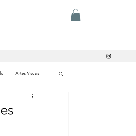
do
Artes Visuais
des