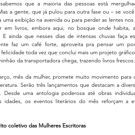
abemos que a maioria das pessoas está mergulhada
s a gente, que já pulou para outra fase ou – se você q
uma exibição na avenida ou para perder as lentes nos b
 em livros, embora aqui, no bosque onde habita, a
 E ainda que nesses dias de intensas chuvas faça e
nte faz um café forte, aproveita pra pensar um po
felicidade toda vez que conclui mais um projeto gráfico 
inhão da transportadora chega, trazendo livros frescos.
arço, mês da mulher, promete muito movimento para 
teratura. Serão três lançamentos que destacam a divers
a. Desde uma antologia poderosa até obras individua
s idades, os eventos literários do mês reforçam a ef
ito coletivo das Mulheres Escritoras