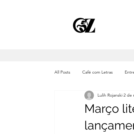
All Posts
Café com Letras
Entre
Lulih Rojanski
2 de 
Cinema
Literatura
Músic
Março li
lançame