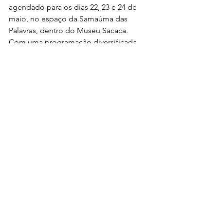
agendado para os dias 22, 23 e 24 de 
maio, no espaço da Samaúma das 
Palavras, dentro do Museu Sacaca. 
Com uma programação diversificada 
que inclui sessões de autógrafos, bate-
papos com os autores e atividades 
culturais, o evento promete ser uma 
experiência enriquecedora para todos 
os presentes.
Não perca a oportunidade de 
mergulhar no rico universo literário da 
Amazônia e acompanhar o talento 
literário da família Ferreira em uma 
celebração que promete marcar o 
cenário cultural de Macapá neste mês 
de maio.