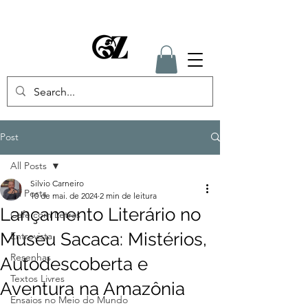
Post
All Posts
Silvio Carneiro
All Posts
10 de mai. de 2024
2 min de leitura
Lançamento Literário no
Café com Letras
Museu Sacaca: Mistérios,
Entrevista
Resenhas
Autodescoberta e
Textos Livres
Aventura na Amazônia
Ensaios no Meio do Mundo