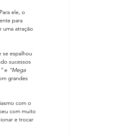
ara ele, o 
nte para 
e uma atração 
e se espalhou 
ndo sucessos 
u”
 e 
“Mega 
 com grandes 
siasmo com o 
beu com muito 
ionar e trocar 