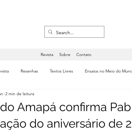
Revista
Sobre
Contato
vista
Resenhas
Textos Livres
Ensaios no Meio do Mun
an.
2 min de leitura
a
Últimas
Editorial
Teatro & Dança
 do Amapá confirma Pab
ação do aniversário de 