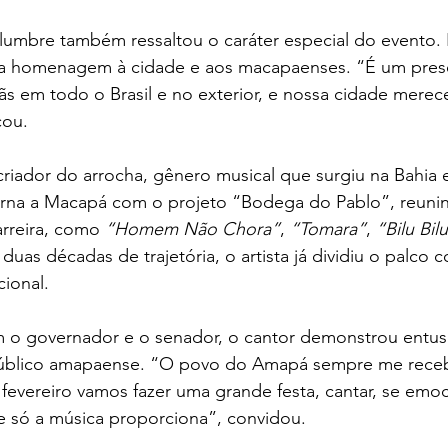
umbre também ressaltou o caráter especial do evento. P
a homenagem à cidade e aos macapaenses. “É um prese
s em todo o Brasil e no exterior, e nossa cidade merec
cou.
iador do arrocha, gênero musical que surgiu na Bahia 
torna a Macapá com o projeto “Bodega do Pablo”, reuni
rreira, como 
“Homem Não Chora”
, 
“Tomara”
, 
“Bilu Bil
duas décadas de trajetória, o artista já dividiu o palco
ional.
 o governador e o senador, o cantor demonstrou entu
úblico amapaense. “O povo do Amapá sempre me rece
 fevereiro vamos fazer uma grande festa, cantar, se emoc
e só a música proporciona”, convidou.