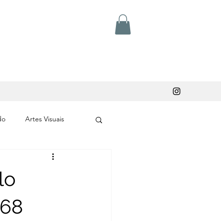
do
Artes Visuais
lo
268