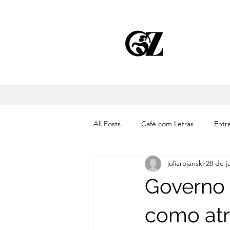
All Posts
Café com Letras
Entre
juliarojanski
28 de j
Cinema
Literatura
Músic
Governo
como atr