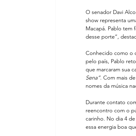
O senador Davi Alcol
show representa um
Macapá. Pablo tem fã
desse porte”, desta
Conhecido como o cr
pelo país, Pablo re
que marcaram sua ca
Sena”
. Com mais de 
nomes da música nac
Durante contato com
reencontro com o p
carinho. No dia 4 de
essa energia boa qu