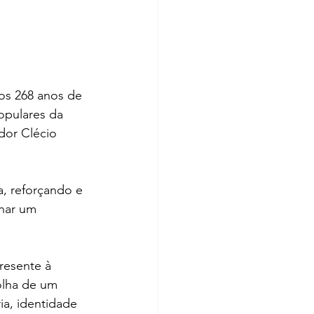
s 268 anos de 
pulares da 
ador Clécio 
a, reforçando e 
nar um 
esente à 
olha de um 
ia, identidade 