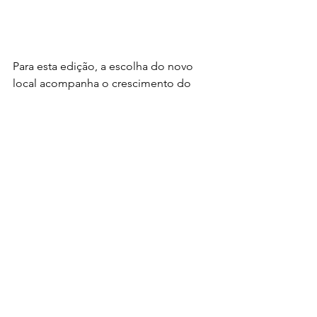
Para esta edição, a escolha do novo 
local acompanha o crescimento do 
evento. Após diversas edições 
realizadas em um espaço menor, a 
organização decidiu expandir para 
comportar melhor o público e as 
atividades. A mudança, embora 
desafiadora, reflete a evolução da feira 
e o engajamento dos participantes. 
“Vai ser a maior edição até agora”, 
destaca a organizadora, que também 
ressalta o apoio dos expositores e a 
presença de um público fiel desde as 
primeiras edições.