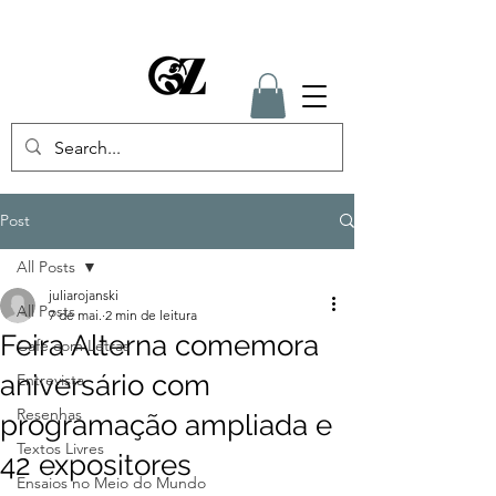
Post
All Posts
juliarojanski
All Posts
7 de mai.
2 min de leitura
Feira Alterna comemora
Café com Letras
aniversário com
Entrevista
Resenhas
programação ampliada e
Textos Livres
42 expositores
Ensaios no Meio do Mundo