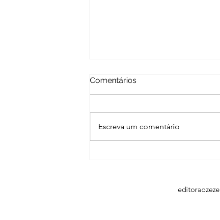
Comentários
Escreva um comentário
Poetas Azuis e Literatour
iniciam série nas redes
sociais com poetas do
Amapá
editoraozez