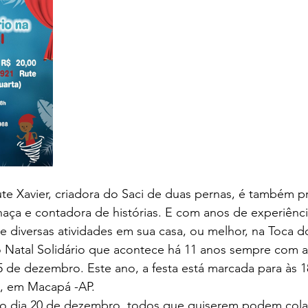
Rute Xavier, criadora do Saci de duas pernas, é também p
haça e contadora de histórias. E com anos de experiênci
e diversas atividades em sua casa, ou melhor, na Toca d
o Natal Solidário que acontece há 11 anos sempre com a
 de dezembro. Este ano, a festa está marcada para às 1
l, em Macapá -AP.
té o dia 20 de dezembro, todos que quiserem podem col