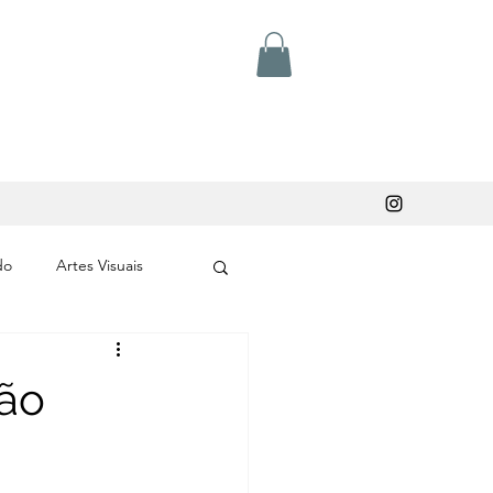
do
Artes Visuais
ção