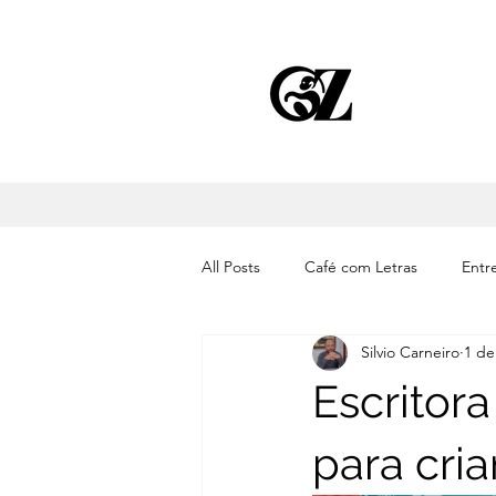
All Posts
Café com Letras
Entre
Silvio Carneiro
1 de
Cinema
Literatura
Músic
Escritor
para cri