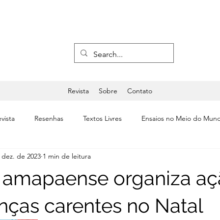
Revista
Sobre
Contato
vista
Resenhas
Textos Livres
Ensaios no Meio do Mun
 dez. de 2023
1 min de leitura
a
Últimas
Editorial
Teatro & Dança
a amapaense organiza a
anças carentes no Natal