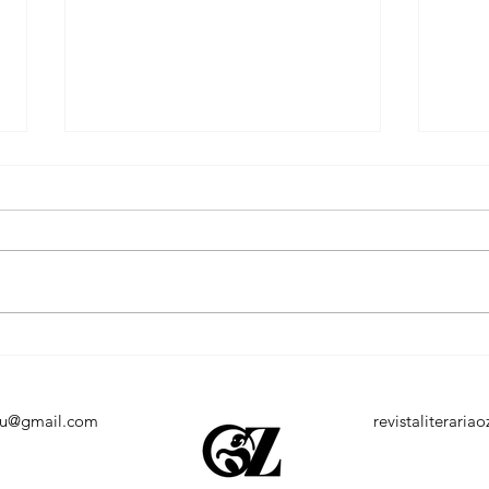
XV Feira Alterna reúne arte,
Jhou
gastronomia, e cultura
espe
independente de neste
Fest
sábado, no Sebrae
Ama
eu@gmail.com
revistaliterari