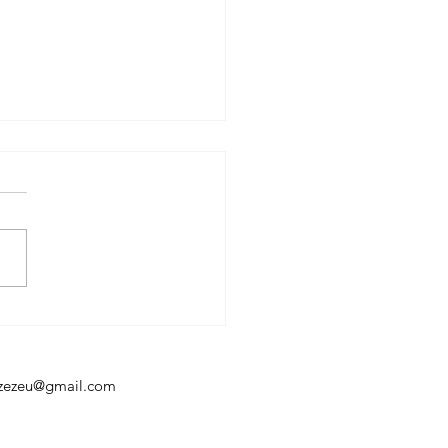
 Santos leva
táculo amapaense ao I
ival de Circo da
zônia, em Belém
aozezeu@gmail.com