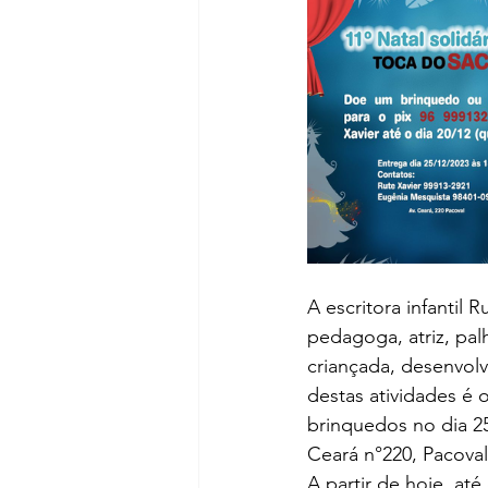
A escritora infantil 
pedagoga, atriz, pal
criançada, desenvolv
destas atividades é 
brinquedos no dia 25
Ceará n°220, Pacova
A partir de hoje, a