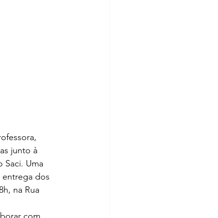
rofessora, 
as junto à 
o Saci. Uma 
 entrega dos 
8h, na Rua 
aborar com 