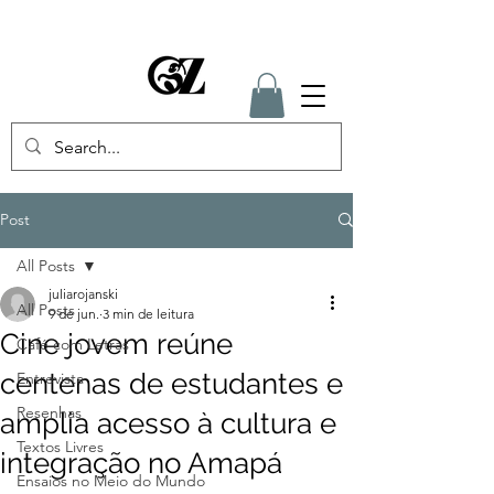
Post
All Posts
juliarojanski
All Posts
9 de jun.
3 min de leitura
Cine jovem reúne
Café com Letras
centenas de estudantes e
Entrevista
Resenhas
amplia acesso à cultura e
Textos Livres
integração no Amapá
Ensaios no Meio do Mundo