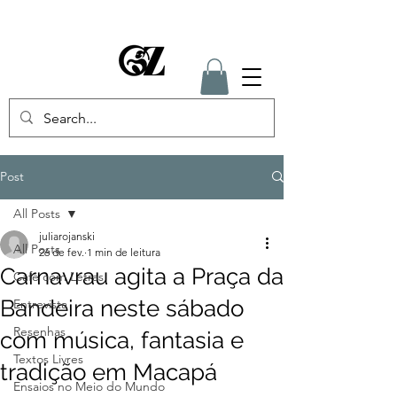
Post
All Posts
juliarojanski
All Posts
26 de fev.
1 min de leitura
Carnavrau agita a Praça da
Café com Letras
Bandeira neste sábado
Entrevista
Resenhas
com música, fantasia e
Textos Livres
tradição em Macapá
Ensaios no Meio do Mundo