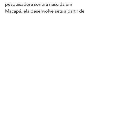
pesquisadora sonora nascida em 
Macapá, ela desenvolve sets a partir de 
uma pesquisa musical aprofundada, 
costurando diferentes gêneros de 
forma autoral e imprevisível, sem 
perder a coerência estética.
O evento acontece no Shiva Alt Bar e 
tem classificação indicativa de 18 anos. 
Além de ser uma prévia carnavalesca, a 
noite se propõe a ser um manifesto 
sonoro da Amazônia contemporânea, 
comemorando diversidade, 
pertencimento e inovação artística.
Últimas