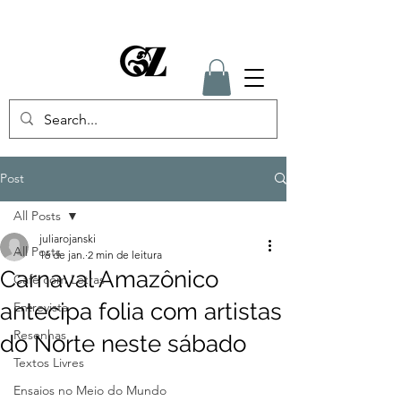
Post
All Posts
juliarojanski
All Posts
16 de jan.
2 min de leitura
Carnaval Amazônico
Café com Letras
antecipa folia com artistas
Entrevista
Resenhas
do Norte neste sábado
Textos Livres
Ensaios no Meio do Mundo