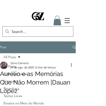
Post
All Posts
Silvio Carneiro
All Posts
21 de ago. de 2025
12 min de leitura
Aurélio e as Memórias
Café com Letras
Que Não Morrem |Dauan
Entrevista
Resenhas
Lopez*
Textos Livres
Ensaios no Meio do Mundo