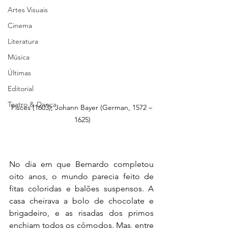
Artes Visuais
Cinema
Literatura
Música
Últimas
Editorial
Teatro & Dança
Pisces (1603); Johann Bayer (German, 1572 –
 1625)
No dia em que Bernardo completou 
oito anos, o mundo parecia feito de 
fitas coloridas e balões suspensos. A 
casa cheirava a bolo de chocolate e 
brigadeiro, e as risadas dos primos 
enchiam todos os cômodos. Mas, entre 