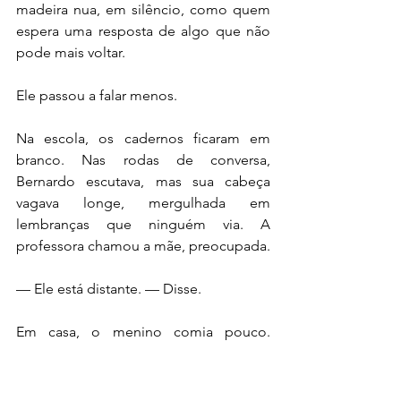
madeira nua, em silêncio, como quem 
espera uma resposta de algo que não 
pode mais voltar.
Ele passou a falar menos.
Na escola, os cadernos ficaram em 
branco. Nas rodas de conversa, 
Bernardo escutava, mas sua cabeça 
vagava longe, mergulhada em 
lembranças que ninguém via. A 
professora chamou a mãe, preocupada.
— Ele está distante. — Disse.
Em casa, o menino comia pouco. 
Dormia tarde, com os olhos abertos no 
escuro, como se esperasse ouvir um 
barulho de bolhas. Às vezes, sussurrava 