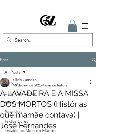
Post
All Posts
Silvio Carneiro
All Posts
10 de fev. de 2025
4 min de leitura
A LAVADEIRA E A MISSA
Café com Letras
DOS MORTOS (Histórias
Entrevista
Resenhas
que mamãe contava) |
Textos Livres
José Fernandes
Ensaios no Meio do Mundo