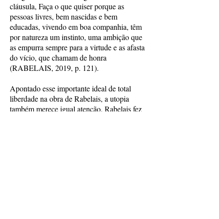
cláusula, Faça o que quiser porque as
pessoas livres, bem nascidas e bem
educadas, vivendo em boa companhia, têm
por natureza um instinto, uma ambição que
as empurra sempre para a virtude e as afasta
do vício, que chamam de honra
(RABELAIS, 2019, p. 121).
Apontado esse importante ideal de total
liberdade na obra de Rabelais, a utopia
também merece igual atenção. Rabelais fez
uso da Utopia, obra de Thomas More que
apregoa uma sociedade perfeita; por sinal
amigo de Erasmo, importante observar.
No início de Le Tiers Livre temos Comment
Pantagruel transporta une colonie
d’Utopiens en Dipsodie:
Pantagruel conquistara inteiramente o país
de Dipsodie, a seguir transportou para lá