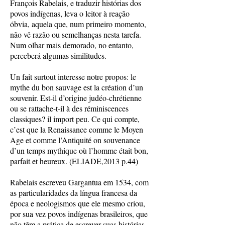
François Rabelais, e traduzir histórias dos
povos indígenas, leva o leitor à reação
óbvia, aquela que, num primeiro momento,
não vê razão ou semelhanças nesta tarefa.
Num olhar mais demorado, no entanto,
perceberá algumas similitudes.
Un fait surtout interesse notre propos: le
mythe du bon sauvage est la création d’un
souvenir. Est-il d’origine judéo-chrétienne
ou se rattache-t-il à des réminiscences
classiques? il import peu. Ce qui compte,
c’est que la Renaissance comme le Moyen
Age et comme l’Antiquité on souvenance
d’un temps mythique où l’homme était bon,
parfait et heureux. (ELIADE,2013 p.44)
Rabelais escreveu Gargantua em 1534, com
as particularidades da língua francesa da
época e neologismos que ele mesmo criou,
por sua vez povos indígenas brasileiros, que
não têm a prática de escrever suas histórias