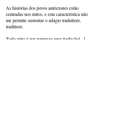
As histórias dos povos autóctones estão
centradas nos mitos, e esta característica não
me permite sustentar o adágio traduttore,
tradittore.
Todo mito é por natureza uma tradução[...].
Todo mito é ao mesmo tempo primitivo em
relação a si mesmo e derivado em relação a
outros mitos; ele se situa não dentro de uma
língua e dentro de uma cultura ou
subcultura, mas no porto de articulação
destas com outras línguas e outras culturas.
O mito não é jamais de sua própria língua,
ele é uma perspectiva sobre uma língua
outra. (Lévi-Strauss, 1971.p.576-77)
Se ao traduzir Rabelais o tradutor colabora
com a sedimentação de língua e cultura
francesa, ao realizar igual tarefa a partir das
línguas indígenas, este profissional foge ao
comportamento quase que obrigatório da