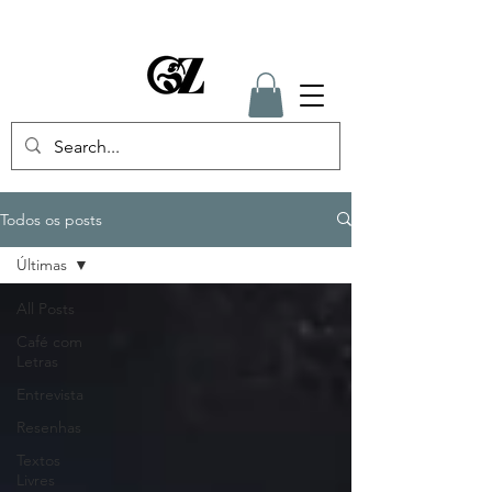
Todos os posts
Últimas
All Posts
Café com
Letras
Entrevista
Resenhas
Textos
Livres