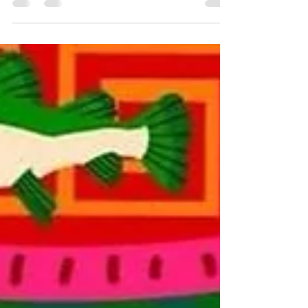
A sexta-feira promete ser daquelas que ninguém
vai querer passar em casa. No dia 7 de agosto, a
partir das 19h, a Board House, localizada na
Avenida Desidério Antônio Coelho, nº 1189, no
bairro Trem, recebe mais uma edição do "Sextou
na Board", reunindo cultura alternativa,
criatividade, gastronomia e diversão em uma
programação para todos os gostos. O destaque
da noite fica por conta da Feira Alterna, que
reúne expositores independentes e artistas locais
com trabalhos autora