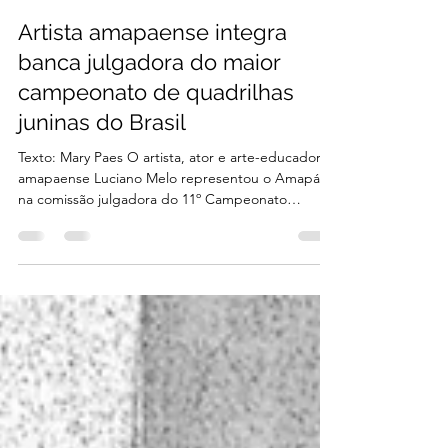
juliarojanski
há 2 dias
2 min de leitura
Artista amapaense integra
banca julgadora do maior
campeonato de quadrilhas
juninas do Brasil
Texto: Mary Paes O artista, ator e arte-educador
amapaense Luciano Melo representou o Amapá
na comissão julgadora do 11º Campeonato
Brasileiro de Quadrilhas Juninas promovido pela
Confederação Nacional de Quadrilhas Juninas e
Grupos Folclóricos - CONAQJ, considerado o
maior concurso do segmento no país. O evento foi
realizado entre os dias 23 e 26 de julho, em
Maceió (AL), reunindo representantes de 25
estados brasileiros e mais de 3 mil brincantes.
Selecionado entre centenas