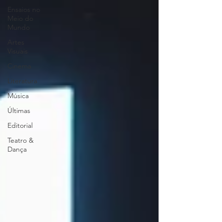
Ensaios no
Meio do
Mundo
Artes
Visuais
Cinema
Literatura
Música
Últimas
Editorial
Teatro &
Dança